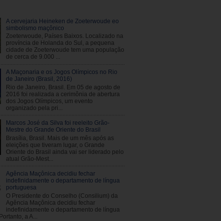
A cervejaria Heineken de Zoeterwoude eo
simbolismo maçônico
Zoeterwoude, Países Baixos. Localizado na
província de Holanda do Sul, a pequena
cidade de Zoeterwoude tem uma população
de cerca de 9.000 ...
A Maçonaria e os Jogos Olímpicos no Rio
de Janeiro (Brasil, 2016)
Rio de Janeiro, Brasil. Em 05 de agosto de
2016 foi realizada a cerimônia de abertura
dos Jogos Olímpicos, um evento
organizado pela pri...
Marcos José da Silva foi reeleito Grão-
Mestre do Grande Oriente do Brasil
Brasília, Brasil. Mais de um mês após as
eleições que tiveram lugar, o Grande
Oriente do Brasil ainda vai ser liderado pelo
atual Grão-Mest...
Agência Maçônica decidiu fechar
indefinidamente o departamento de língua
portuguesa
O Presidente do Conselho (Consilium) da
Agência Maçônica decidiu fechar
indefinidamente o departamento de língua
ortanto, a A...