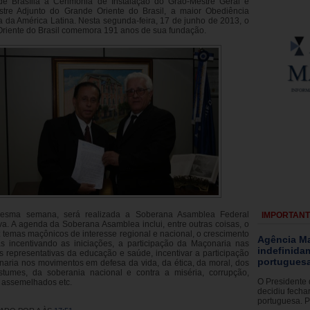
e Brasília a Cerimônia de Instalação do Grão-Mestre Geral e
tre Adjunto do Grande Oriente do Brasil, a maior Obediência
 da América Latina. Nesta segunda-feira, 17 de junho de 2013, o
riente do Brasil comemora 191 anos de sua fundação.
esma semana, será realizada a Soberana Asamblea Federal
IMPORTAN
iva. A agenda da Soberana Asamblea inclui, entre outras coisas, o
: temas maçônicos de interesse regional e nacional, o crescimento
Agência Ma
s incentivando as iniciações, a participação da Maçonaria nas
indefinida
s representativas da educação e saúde, incentivar a participação
portugues
aria nos movimentos em defesa da vida, da ética, da moral, dos
tumes, da soberania nacional e contra a miséria, corrupção,
O Presidente
 assemelhados etc.
decidiu fecha
portuguesa. Po