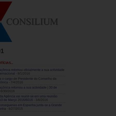
01
TÍCIAS...
çônica retomou oficialmente a sua actividade
nternacional
- 8/1/2016
a o cargo de Presidente do Conselho da
ônica
- 7/4/2016
çônica retomou a sua actividade | 30 de
 6/30/2016
da Agência vai reunir-se em uma reunião
 10 de Março 2016/6016
- 3/8/2016
orueguesas em Espanha junta-se a Grande
anha
- 8/27/2015