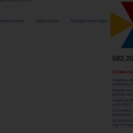
ADO POR A
ÀS
17:51
 mais recente
Página inicial
Postagem mais antiga
582,2
ÚLTIMAS NO
A Agência Ma
editorial e i
Eleições par
Agência Maç
A Agência Ma
junho 6016
-
O Conselho 
informal em
Os Maçons n
Loja da Esp