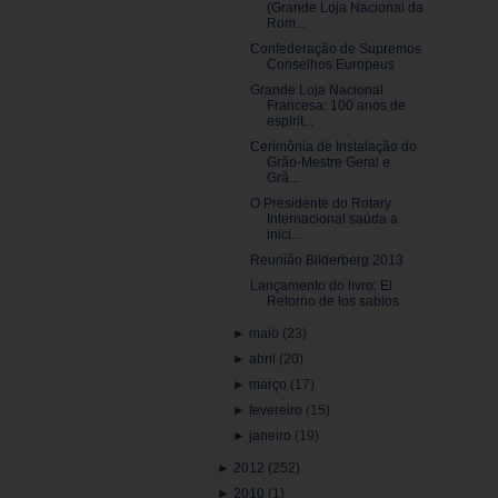
(Grande Loja Nacional da
Rom...
Confederação de Supremos
Conselhos Europeus
Grande Loja Nacional
Francesa: 100 anos de
espirit...
Cerimônia de Instalação do
Grão-Mestre Geral e
Grã...
O Presidente do Rotary
Internacional saúda a
inici...
Reunião Bilderberg 2013
Lançamento do livro: El
Retorno de los sabios
►
maio
(23)
►
abril
(20)
►
março
(17)
►
fevereiro
(15)
►
janeiro
(19)
►
2012
(252)
►
2010
(1)