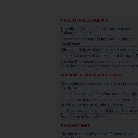
MASONIC PRESS AGENCY
The Artistic Director of the George Enescu
Philharmonic died
Installation ceremony of the Grand Lodge of
Kazakhstan
Officials in Sofia (Bulgaria) attack Freemasonr
Irakli M. is the new Grand Master of Georgia (Tb
Austrian Freemasonry came into possession o
collection of books confiscated by Adolf Hitler'
AGENCIA DE PRENSA MASÓNICA
Ceremonia de instalación de la Gran Logia de
Kazajstán
Irakli M. es el nuevo Gran Maestro de Georgia (
La Conferencia Masónica de la Confederació
Asia-Pacífico fue celebrada en Taiwan
La Gran Logia de Chipre celebra su 10 aniver
Reunión de la Zona VI CMI
MASONIC TIMES
Dies the founder of Women's Freemasonry in 