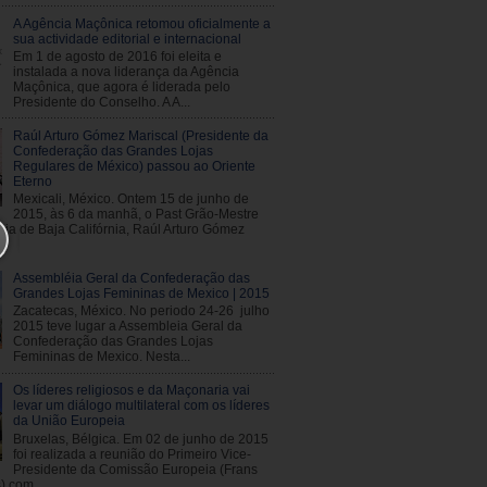
A Agência Maçônica retomou oficialmente a
sua actividade editorial e internacional
Em 1 de agosto de 2016 foi eleita e
instalada a nova liderança da Agência
Maçônica, que agora é liderada pelo
Presidente do Conselho. A A...
Raúl Arturo Gómez Mariscal (Presidente da
Confederação das Grandes Lojas
Regulares de México) passou ao Oriente
Eterno
Mexicali, México. Ontem 15 de junho de
2015, às 6 da manhã, o Past Grão-Mestre
ja de Baja Califórnia, Raúl Arturo Gómez
Assembléia Geral da Confederação das
Grandes Lojas Femininas de Mexico | 2015
Zacatecas, México. No periodo 24-26 julho
2015 teve lugar a Assembleia Geral da
Confederação das Grandes Lojas
Femininas de Mexico. Nesta...
Os líderes religiosos e da Maçonaria vai
levar um diálogo multilateral com os líderes
da União Europeia
Bruxelas, Bélgica. Em 02 de junho de 2015
foi realizada a reunião do Primeiro Vice-
Presidente da Comissão Europeia (Frans
 com ...