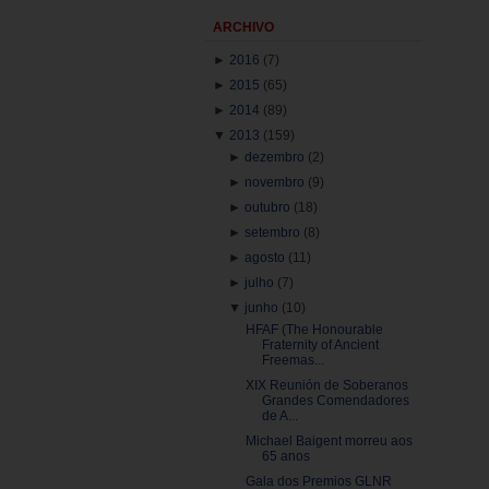
ARCHIVO
►
2016
(7)
►
2015
(65)
►
2014
(89)
▼
2013
(159)
►
dezembro
(2)
►
novembro
(9)
►
outubro
(18)
►
setembro
(8)
►
agosto
(11)
►
julho
(7)
▼
junho
(10)
HFAF (The Honourable
Fraternity of Ancient
Freemas...
XIX Reunión de Soberanos
Grandes Comendadores
de A...
Michael Baigent morreu aos
65 anos
Gala dos Premios GLNR