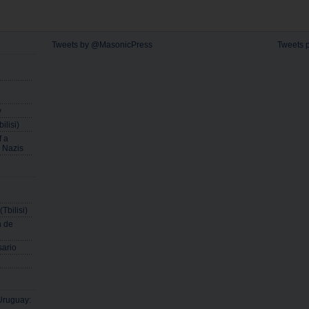
Tweets by @MasonicPress
Tweets 
y
ilisi)
f a
s Nazis
Tbilisi)
n de
sario
Uruguay: