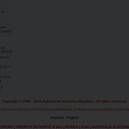
 of
pful
Republic
 ad
falleció
bra su
IDAD Y
a de la
a
LA
)
Copyright © 2009 - 2016 Agência de Imprensa Maçônica. All rights reserved.
 total ou parcial das informações é estritamente proibido sem autorização escrita
Español
·
English
EUROPA | AMÉRICA DO NORTE & SUL | ÁFRICA | ÁSIA | AUSTRÁLIA & OCEAN