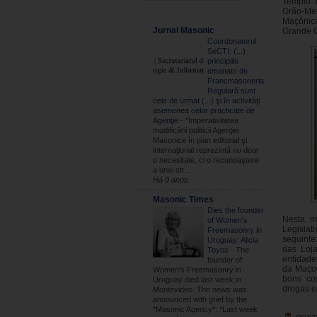
Templo d
Grão-Mes
Maçônica
Jurnal Masonic
Grande O
Coordonatorul
SeCTI: (...)
principiile
emanate de
Francmasoneria
Regulară sunt
cele de urmat (...) şi în activităţi
asemenea celor practicate de
Agenţie
-
*Imperativitatea
modificării politicii Agenţiei
Masonice în plan editorial şi
internaţional reprezintă nu doar
o necesitate, ci o recunoaştere
a unei str...
Há 9 anos
Masonic Times
Dies the founder
Nesta m
of Women's
Legislat
Freemasonry in
seguinte
Uruguay: Alicia
das Loja
Toyos
-
The
entidade
founder of
da Maçon
Women's Freemasonry in
bons cos
Uruguay died last week in
drogas e
Montevideo. The news was
announced with grief by the
*Masonic Agency*: *Last week