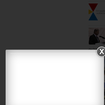
da Grande Lo
Marisca...
Timmermans)