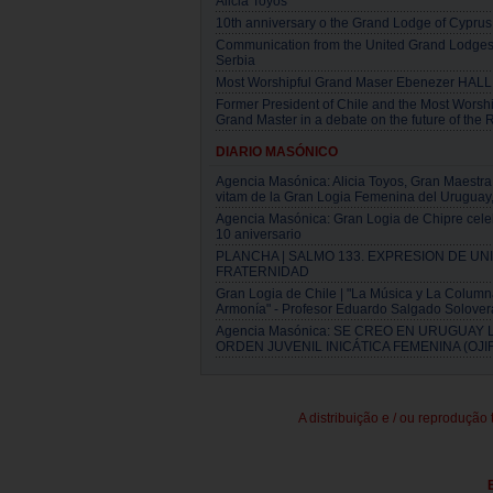
Alicia Toyos
10th anniversary o the Grand Lodge of Cyprus
Communication from the United Grand Lodges
Serbia
Most Worshipful Grand Maser Ebenezer HALL
Former President of Chile and the Most Worshi
Grand Master in a debate on the future of the 
DIARIO MASÓNICO
Agencia Masónica: Alicia Toyos, Gran Maestra
vitam de la Gran Logia Femenina del Uruguay, 
Agencia Masónica: Gran Logia de Chipre cele
10 aniversario
PLANCHA | SALMO 133. EXPRESION DE UN
FRATERNIDAD
Gran Logia de Chile | "La Música y La Column
Armonía" - Profesor Eduardo Salgado Solover
Agencia Masónica: SE CREO EN URUGUAY 
ORDEN JUVENIL INICÁTICA FEMENINA (OJIF
A distribuição e / ou reprodução