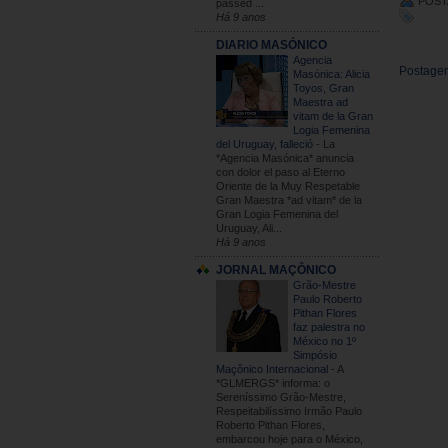
POST
passed ...
Há 9 anos
DIARIO MASÓNICO
Agencia
Postagem
Masónica: Alicia
Toyos, Gran
Maestra ad
vitam de la Gran
Logia Femenina
del Uruguay, falleció
-
La
*Agencia Masónica* anuncia
con dolor el paso al Eterno
Oriente de la Muy Respetable
Gran Maestra *ad vitam* de la
Gran Logia Femenina del
Uruguay, Ali...
Há 9 anos
JORNAL MAÇÔNICO
Grão-Mestre
Paulo Roberto
Pithan Flores
faz palestra no
México no 1º
Simpósio
Maçônico Internacional
-
A
*GLMERGS* informa: o
Sereníssimo Grão-Mestre,
Respeitabilíssimo Irmão Paulo
Roberto Pithan Flores,
embarcou hoje para o México,