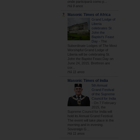
onde participará como p...
Há 9 anos
Masonic Times of Africa
Grand Lodge of
Liberia
celebrates St.
John the
Baptist's Feast
Day
-
The
Subordinate Lodges of The Most
Worshipful Grand Lodge of
Liberia will be celebrating St.
John the Baptist Feast Day on
June 24, 2015. Brethren are
cor...
Há 11 anos
Masonic Times of India
5th Annual
Grand Festival
of the Supreme
Council for India
-
On 7 February
2015, the
Supreme Council for India will
hold its Annual Grand Festival.
The event will take place in the
morning and in evening.
Sovereign G...
Há 11 anos